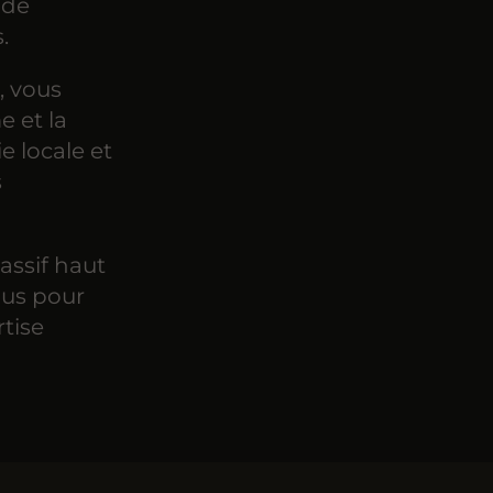
 de
.
, vous
e et la
e locale et
s
assif haut
us pour
rtise