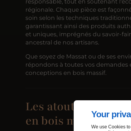
responsable, tout en soutenant l'é
régionale. Chaque pièce est façonn
soin selon les techniques traditionne
garantissant ainsi des produits aut
et uniques, imprégnés du savoir-fai
ancestral de nos artisans.
Que soyez de Massat ou de ses envi
répondons à toutes vos demandes 
conceptions en bois massif.
Les atouts des ouv
Your priva
en bois massif à Ma
We use Cookies to