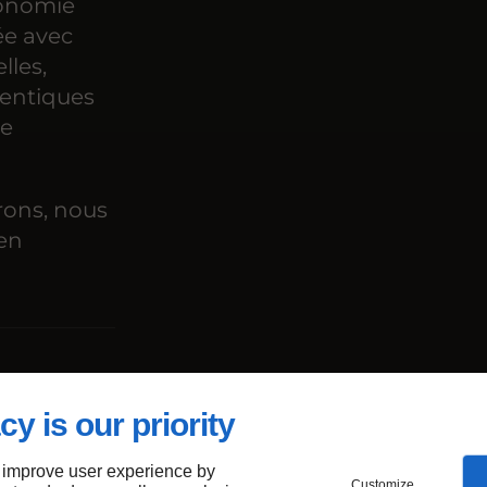
conomie
ée avec
lles,
hentiques
re
rons, nous
en
rages
cy is our priority
ssat
 improve user experience by
Customize