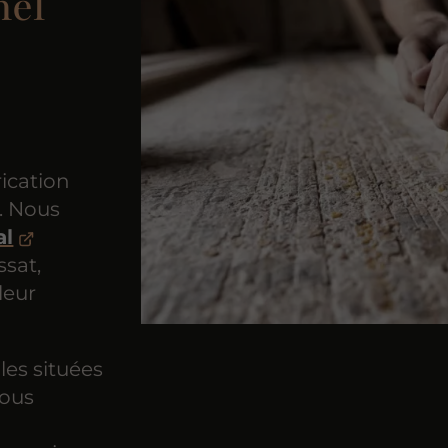
nel
rication
f. Nous
al
ssat,
leur
les situées
nous